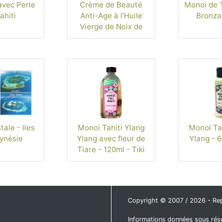
avec Perle
Crème de Beauté
Monoi de T
ahiti
Anti-Age à l'Huile
Bronza
Vierge de Noix de
Coco de Tahiti
ale - Iles
Monoi Tahiti Ylang
Monoi Tah
ynésie
Ylang avec fleur de
Ylang - 6
Tiare - 120ml - Tiki
Copyright © 2007 / 2026 - Repro
Informations données sous rése