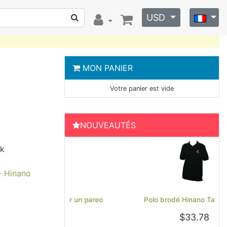
USD
MON PANIER
Votre panier est vide
NOUVEAUTÉS
ck
 - Hinano
Previous
Next
Polo brodé Hinano Tahiti - Noir
$33.78