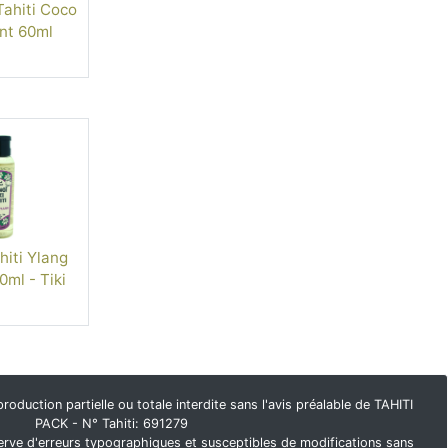
ahiti Coco
nt 60ml
iti Ylang
0ml - Tiki
duction partielle ou totale interdite sans l'avis préalable de TAHITI
PACK - N° Tahiti: 691279
rve d'erreurs typographiques et susceptibles de modifications sans