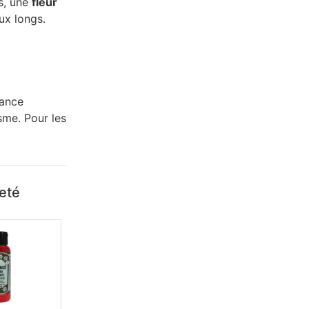
s, une
fleur
ux longs.
rance
isme. Pour les
heté