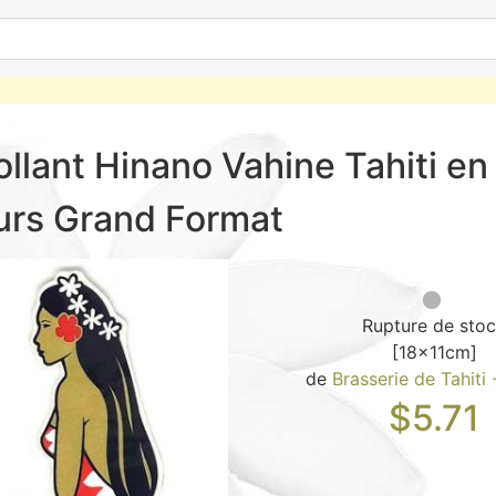
llant Hinano Vahine Tahiti en
urs Grand Format
Rupture de sto
[18x11cm]
de
Brasserie de Tahiti
$
5.71