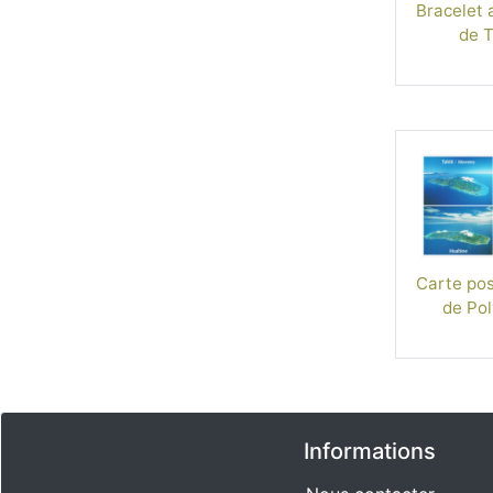
Bracelet 
de T
Carte post
de Pol
Informations