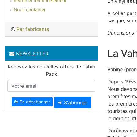
Retour et remboursement
En vinyl
sou
Nous contacter
A coller part
casque, sur 
Par fabricants
Dimensions :
La Va
NEWSLETTER
Recevez les nouvelles offres de Tahiti
Vahine (pron
Pack
Depuis 1955 
Nous devons 
premières ma
Se désabonner
S'abonner
les première
touristes qui
le dernier li
Dorénavant 