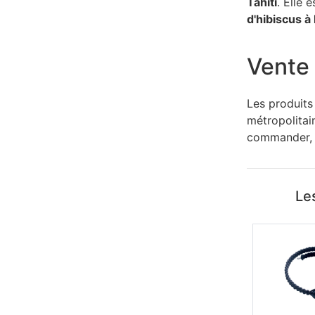
Tahiti
. Elle 
d'hibiscus à l
Vente 
Les produits
métropolitain
commander, i
Les