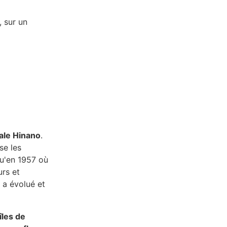
, sur un
cale Hinano
.
se les
qu'en 1957 où
urs et
o a évolué et
les de