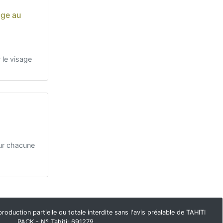
age au
 le visage
our chacune
duction partielle ou totale interdite sans l'avis préalable de TAHITI
PACK - N° Tahiti: 691279