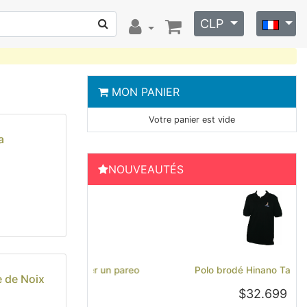
CLP
MON PANIER
Votre panier est vide
a
NOUVEAUTÉS
Previous
Next
Polo brodé Hinano Tahiti - Noir
e de Noix
$32.699