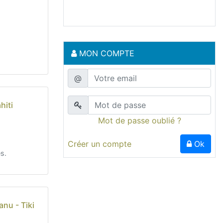
MON COMPTE
@
hiti
Mot de passe oublié ?
Créer un compte
Ok
s.
nu - Tiki