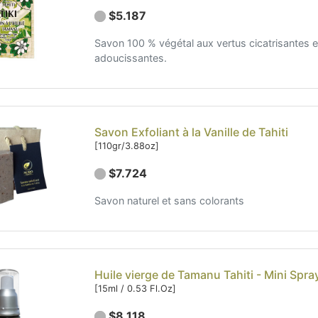
$5.187
Savon 100 % végétal aux vertus cicatrisantes e
adoucissantes.
Savon Exfoliant à la Vanille de Tahiti
[110gr/3.88oz]
$7.724
Savon naturel et sans colorants
Huile vierge de Tamanu Tahiti - Mini Spra
[15ml / 0.53 Fl.Oz]
$8.118