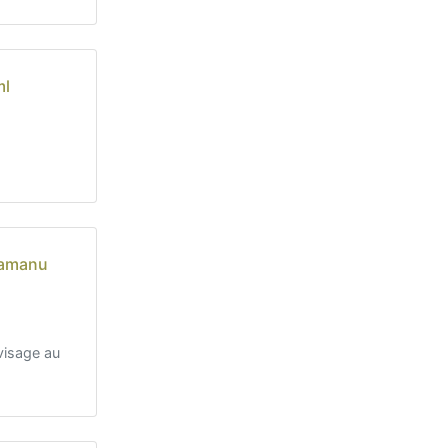
ml
Tamanu
visage au