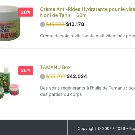
Crème Anti-Rides Hydratante pour le vis
20%
Noni de Tahiti - 60ml
$15.222
$12.178
Creme de soin revitalisante multivitaminée pour
TAMANU Box
25%
$55.702
$42.024
Des soins régénérants à l'huile de Tamanu : p
des parties du corps
Copyright © 2007 / 2026 - Repro