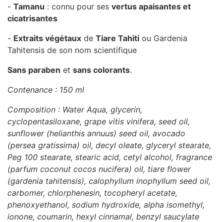
-
Tamanu
: connu pour ses
vertus apaisantes et
cicatrisantes
-
Extraits végétaux
de
Tiare Tahiti
ou Gardenia
Tahitensis de son nom scientifique
Sans paraben
et
sans colorants
.
Contenance : 150 ml
Composition : Water Aqua, glycerin,
cyclopentasiloxane, grape vitis vinifera, seed oil,
sunflower (helianthis annuus) seed oil, avocado
(persea gratissima) oil, decyl oleate, glyceryl stearate,
Peg 100 stearate, stearic acid, cetyl alcohol, fragrance
(parfum coconut cocos nucifera) oil, tiare flower
(gardenia tahitensis), calophyllum inophyllum seed oil,
carbomer, chlorphenesin, tocopheryl acetate,
phenoxyethanol, sodium hydroxide, alpha isomethyl,
ionone, coumarin, hexyl cinnamal, benzyl saucylate