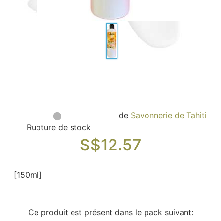
Sacs, Bijoux et Accessoires (33)
Textile (27)
Loisirs (19)
Nos Box (12)
Promotions
Nouveautés
Informations
Retour et remboursement
de
Savonnerie de Tahiti
Nous contacter
Rupture de stock
S$
12.57
[150ml]
Ce produit est présent dans le pack suivant: