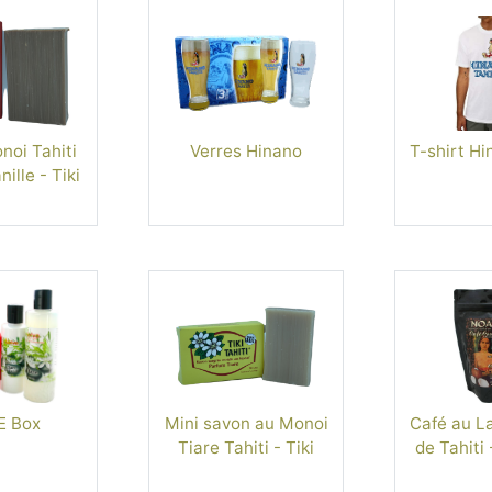
oi Tahiti
Verres Hinano
T-shirt Hi
ille - Tiki
E Box
Mini savon au Monoi
Café au La
Tiare Tahiti - Tiki
de Tahiti