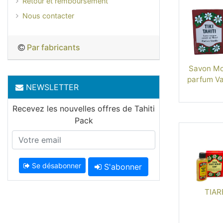
Retour et remboursement
Nous contacter
Par fabricants
Savon Mon
parfum Van
NEWSLETTER
Recevez les nouvelles offres de Tahiti
Pack
Se désabonner
S'abonner
TIAR