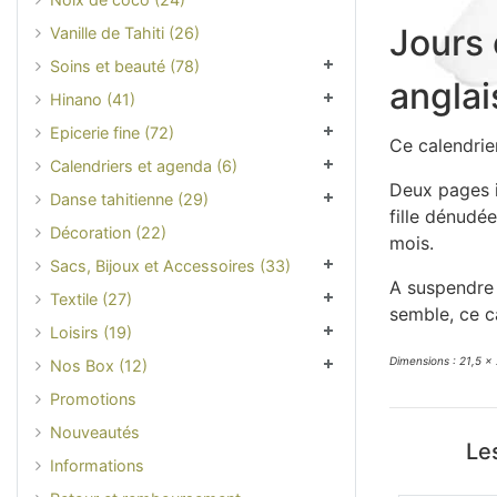
Jours 
Vanille de Tahiti (26)
Soins et beauté (78)
anglai
Hinano (41)
Epicerie fine (72)
Ce calendrie
Calendriers et agenda (6)
Deux pages i
Danse tahitienne (29)
fille dénudé
Décoration (22)
mois.
Sacs, Bijoux et Accessoires (33)
A suspendre 
Textile (27)
semble, ce c
Loisirs (19)
Dimensions : 21,5 x
Nos Box (12)
Promotions
Nouveautés
Les
Informations