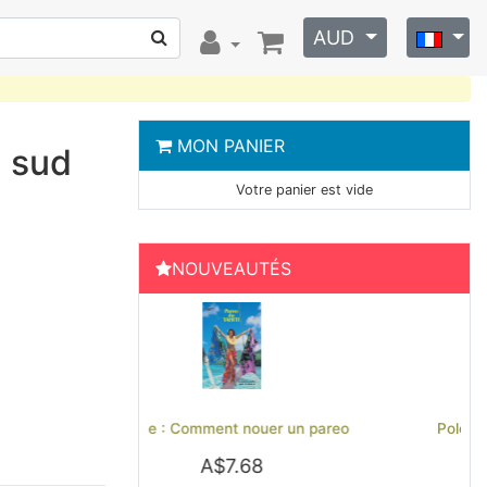
AUD
MON PANIER
u sud
Votre panier est vide
NOUVEAUTÉS
Previous
Next
nouer un pareo
Polo brodé Hinano Tahiti - Noir
.68
A$51.79