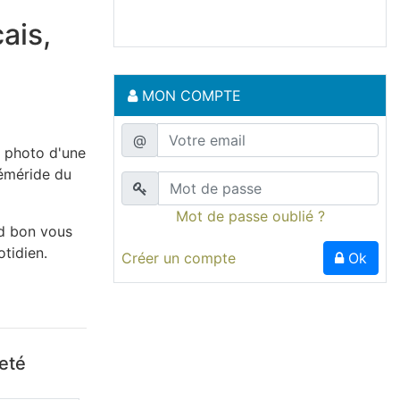
ais,
MON COMPTE
@
e photo d'une
héméride du
Mot de passe oublié ?
nd bon vous
tidien.
Créer un compte
Ok
heté