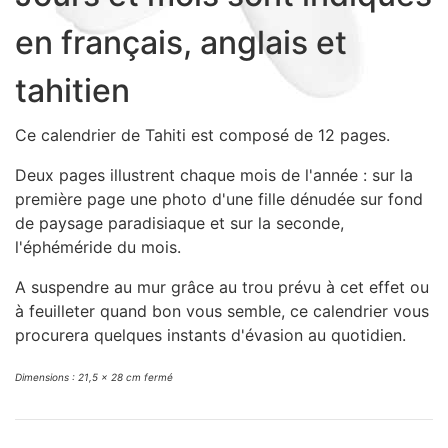
Sacs, Bijoux et Accessoires (33)
en français, anglais et
Textile (27)
Loisirs (19)
tahitien
Nos Box (12)
Ce calendrier de Tahiti est composé de 12 pages.
Promotions
Nouveautés
Deux pages illustrent chaque mois de l'année : sur la
Informations
première page une photo d'une fille dénudée sur fond
de paysage paradisiaque et sur la seconde,
Retour et remboursement
l'éphéméride du mois.
Nous contacter
A suspendre au mur grâce au trou prévu à cet effet ou
à feuilleter quand bon vous semble, ce calendrier vous
procurera quelques instants d'évasion au quotidien.
Dimensions : 21,5 x 28 cm fermé