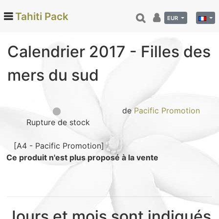
Tahiti Pack
EUR
Calendrier 2017 - Filles des
Categories
mers du sud
Monoi de Tahiti (66)
Tamanu (12)
Noix de coco (24)
de
Pacific Promotion
Rupture de stock
Vanille de Tahiti (26)
Soins et beauté (78)
[A4 - Pacific Promotion]
Hinano (41)
Ce produit n'est plus proposé à la vente
Epicerie fine (72)
Calendriers et agenda (6)
Danse tahitienne (29)
Jours et mois sont indiqués
Décoration (22)