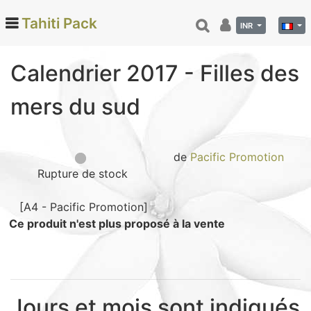
Tahiti Pack
INR
Calendrier 2017 - Filles des
Categories
mers du sud
Monoi de Tahiti (66)
Tamanu (12)
Noix de coco (24)
de
Pacific Promotion
Rupture de stock
Vanille de Tahiti (26)
Soins et beauté (78)
[A4 - Pacific Promotion]
Hinano (41)
Ce produit n'est plus proposé à la vente
Epicerie fine (72)
Calendriers et agenda (6)
Danse tahitienne (29)
Jours et mois sont indiqués
Décoration (22)