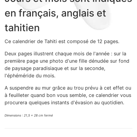
Sacs, Bijoux et Accessoires (33)
en français, anglais et
Textile (27)
Loisirs (19)
tahitien
Nos Box (12)
Ce calendrier de Tahiti est composé de 12 pages.
Promotions
Nouveautés
Deux pages illustrent chaque mois de l'année : sur la
Informations
première page une photo d'une fille dénudée sur fond
de paysage paradisiaque et sur la seconde,
Retour et remboursement
l'éphéméride du mois.
Nous contacter
A suspendre au mur grâce au trou prévu à cet effet ou
à feuilleter quand bon vous semble, ce calendrier vous
procurera quelques instants d'évasion au quotidien.
Dimensions : 21,5 x 28 cm fermé