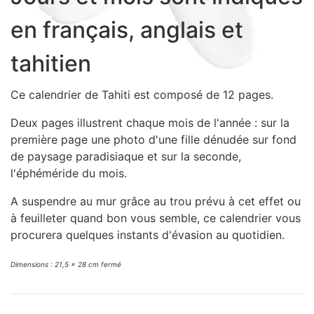
Sacs, Bijoux et Accessoires (33)
en français, anglais et
Textile (27)
Loisirs (19)
tahitien
Nos Box (12)
Ce calendrier de Tahiti est composé de 12 pages.
Promotions
Nouveautés
Deux pages illustrent chaque mois de l'année : sur la
Informations
première page une photo d'une fille dénudée sur fond
de paysage paradisiaque et sur la seconde,
Retour et remboursement
l'éphéméride du mois.
Nous contacter
A suspendre au mur grâce au trou prévu à cet effet ou
à feuilleter quand bon vous semble, ce calendrier vous
procurera quelques instants d'évasion au quotidien.
Dimensions : 21,5 x 28 cm fermé