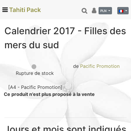
Tahiti Pack
PLN
Calendrier 2017 - Filles des
Categories
mers du sud
Monoi de Tahiti (66)
Tamanu (12)
Noix de coco (24)
de
Pacific Promotion
Rupture de stock
Vanille de Tahiti (26)
Soins et beauté (78)
[A4 - Pacific Promotion]
Hinano (41)
Ce produit n'est plus proposé à la vente
Epicerie fine (72)
Calendriers et agenda (6)
Danse tahitienne (29)
Jours et mois sont indiqués
Décoration (22)