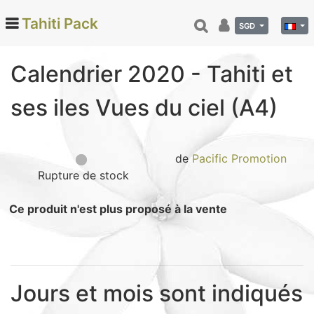
Tahiti Pack
SGD
Calendrier 2020 - Tahiti et
Categories
ses iles Vues du ciel (A4)
Monoi de Tahiti (66)
Tamanu (12)
Noix de coco (24)
de
Pacific Promotion
Rupture de stock
Vanille de Tahiti (26)
Soins et beauté (78)
Ce produit n'est plus proposé à la vente
Hinano (41)
Epicerie fine (72)
Calendriers et agenda (6)
Danse tahitienne (29)
Jours et mois sont indiqués
Décoration (22)