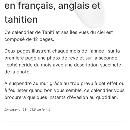
en français, anglais et
Sacs, Bijoux et Accessoires (33)
Textile (27)
tahitien
Loisirs (19)
Nos Box (12)
Ce calendrier de Tahiti et ses îles vues du ciel est
composé de 12 pages.
Promotions
Nouveautés
Deux pages illustrent chaque mois de l'année : sur la
Informations
première page une photo de rêve et sur la seconde,
l'éphéméride du mois avec une description succincte
Retour et remboursement
de la photo.
Nous contacter
A suspendre au mur grâce au trou prévu à cet effet ou
à feuilleter quand bon vous semble, ce calendrier vous
procurera quelques instants d'évasion au quotidien.
Dimensions : 28 x 21,5 cm fermé