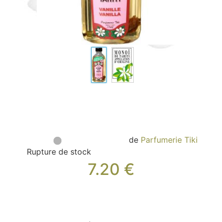
Sacs, Bijoux et Accessoires (33)
Textile (27)
Loisirs (19)
Nos Box (12)
Promotions
Nouveautés
Informations
Retour et remboursement
Nous contacter
de
Parfumerie Tiki
Rupture de stock
7.20
€