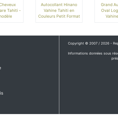
 Cheveux
Autocollant Hinano
Grand Au
are Tahiti -
Vahine Tahiti en
Oval Log
modèle
Couleurs Petit Format
Vahine
Copyright © 2007 / 2026 - Repro
Informations données sous rése
pré
e
is