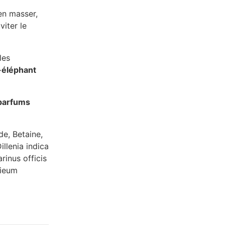
en masser,
viter le
les
éléphant
parfums
e, Betaine,
llenia indica
rinus officis
dieum