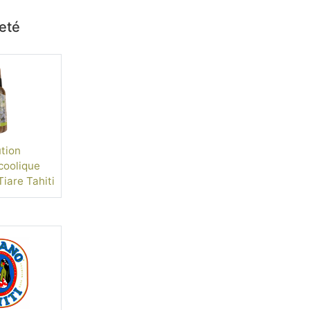
heté
tion
coolique
Tiare Tahiti