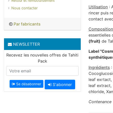
Retour et remboursement
Utilisation
: 
Nous contacter
rincer puis 
contact avec
Par fabricants
Composition
essentielles
(fruit)
de Tah
NEWSLETTER
Label "Cosme
Recevez les nouvelles offres de Tahiti
synthétique
Pack
Ingrédients
:
Cocoglucosid
leaf exrtact
Se désabonner
S'abonner
leaf extract
chloride, Xa
Contenance 