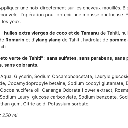
Appliquer une noix directement sur les cheveux mouillés. Bi
renouveler l'opération pour obtenir une mousse onctueuse. E
 les yeux.
:
huiles extra vierges de coco et de Tamanu
de Tahiti, hui
 de
Romarin
et d'
ylang ylang
de Tahiti, hydrolat de
pomme-
iti.
to verte de Tahiti"
:
sans sulfates
,
sans parabens
,
sans 
s
,
sans colorants
.
 Aqua, Glycerin, Sodium Cocamphoacetate, Lauryle glucosid
e, Cocamydopropyle betaine, Sodium cocoyl glutamate, Di
, Cocos nucifera oil, Cananga Odorata flower extract, Rosma
, Sodium Lauryl glucose carboxylate, Sodium benzoate, So
nthan gum, Citric acid, Potassium sorbate.
: 250 ml