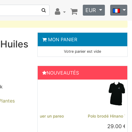
EUR
MON PANIER
 Huiles
Votre panier est vide
NOUVEAUTÉS
ck
Plantes
Previous
Next
€
Polo brodé Hinano Tahiti - Noir
29.00 €