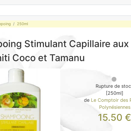
mpoing
250ml
ing Stimulant Capillaire aux
iti Coco et Tamanu
Rupture de sto
[250ml]
de
Le Comptoir des 
Polynésiennes
15.50