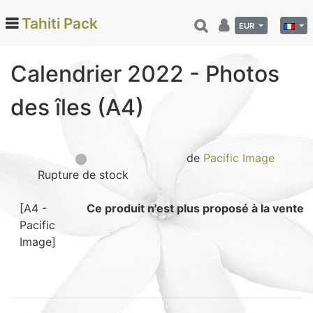
Tahiti Pack
EUR
Calendrier 2022 - Photos
Categories
des îles (A4)
Monoi de Tahiti (66)
Tamanu (12)
Noix de coco (24)
de
Pacific Image
Rupture de stock
Vanille de Tahiti (26)
Soins et beauté (78)
[A4 -
Ce produit n'est plus proposé à la vente
Hinano (41)
Pacific
Epicerie fine (72)
Image]
Calendriers et agenda (6)
Danse tahitienne (29)
Décoration (22)