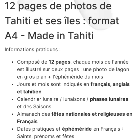
12 pages de photos de
Sacs, Bijoux et Accessoires (33)
Textile (27)
Tahiti et ses îles : format
Loisirs (19)
A4 - Made in Tahiti
Nos Box (12)
Promotions
Informations pratiques :
Nouveautés
Informations
Composé de
12 pages
, chaque mois de l'année
est illustré sur deux pages : une photo de lagon
Retour et remboursement
en gros plan + l'éphéméride du mois
Nous contacter
Jours et mois sont indiqués en
français, anglais
et tahitien
Calendrier lunaire / lunaisons /
phases lunaires
et des Saisons
Almanach des
fêtes nationales et religieuses en
Français
Dates pratiques et
éphéméride
en Français :
Saints, prénoms et fêtes