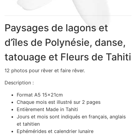
Sacs, Bijoux et Accessoires (33)
Textile (27)
Loisirs (19)
Paysages de lagons et
Nos Box (12)
d’îles de Polynésie, danse,
Promotions
Nouveautés
tatouage et Fleurs de Tahiti
Informations
Retour et remboursement
12 photos pour rêver et faire rêver.
Nous contacter
Description :
Format A5 15x21cm
Chaque mois est illustré sur 2 pages
Entièrement Made in Tahiti
Jours et mois sont indiqués en français, anglais
et tahitien
Ephémérides et calendrier lunaire