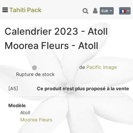
Tahiti Pack
EUR
Calendrier 2023 - Atoll
Categories
Moorea Fleurs - Atoll
Monoi de Tahiti (66)
Tamanu (12)
Noix de coco (24)
de
Pacific Image
Rupture de stock
Vanille de Tahiti (26)
Soins et beauté (78)
[A5]
Ce produit n'est plus proposé à la vente
Hinano (41)
Epicerie fine (72)
Modèle
Calendriers et agenda (6)
Atoll
Moorea Fleurs
Danse tahitienne (29)
Décoration (22)