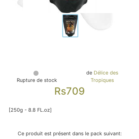
Sacs, Bijoux et Accessoires (33)
Textile (27)
Loisirs (19)
Nos Box (12)
Promotions
Nouveautés
Informations
Retour et remboursement
de
Délice des
Nous contacter
Rupture de stock
Tropiques
Rs
709
[250g - 8.8 FL.oz]
Ce produit est présent dans le pack suivant: