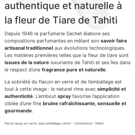
authentique et naturelle à
Sacs, Bijoux et Accessoires (33)
Textile (27)
la fleur de Tiare de Tahiti
Loisirs (19)
Nos Box (12)
Depuis 1946 la parfumerie Sachet élabore ses
compositions parfumantes en mêlant son
savoir faire
Promotions
artisanal traditionnel
aux évolutions technologiques.
Nouveautés
Les matières premières telles que la fleur de tiare sont
Informations
issues de la nature
luxuriante de Tahiti et ses îles dans
Retour et remboursement
le respect d’une
fragrance pure et naturelle
.
Nous contacter
La sobriété du flacon en verre et de l’emballage est
tout à cette image : le naturel rime avec
simplicité et
authenticité
. L’embout
spray
favorise l’application
ciblée d’une fine
bruine rafraîchissante, sensuelle et
gourmande
.
Flacon spray en verre, sous emballage carton - Contenance : 100ml
.