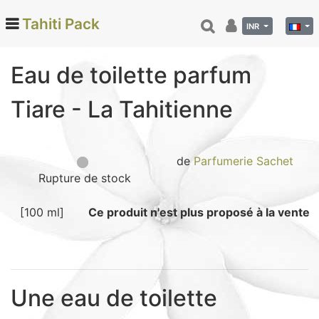
Tahiti Pack
INR
Eau de toilette parfum
Categories
Tiare - La Tahitienne
Monoi de Tahiti (66)
Tamanu (12)
Noix de coco (24)
de
Parfumerie Sachet
Rupture de stock
Vanille de Tahiti (26)
Soins et beauté (78)
[100 ml]
Ce produit n'est plus proposé à la vente
Hinano (41)
Epicerie fine (72)
Calendriers et agenda (6)
Danse tahitienne (29)
Une eau de toilette
Décoration (22)