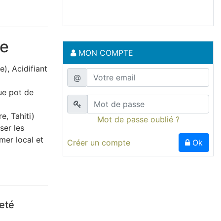
le
MON COMPTE
e), Acidifiant
@
que pot de
e, Tahiti)
Mot de passe oublié ?
ser les
mer local et
Créer un compte
Ok
heté