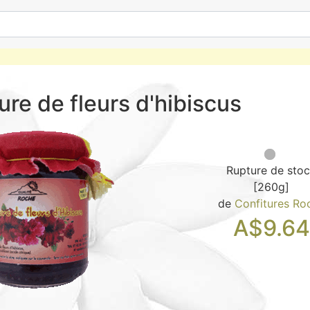
ure de fleurs d'hibiscus
Rupture de sto
[260g]
de
Confitures Ro
A$
9.64
Guide : Comment 
A$7