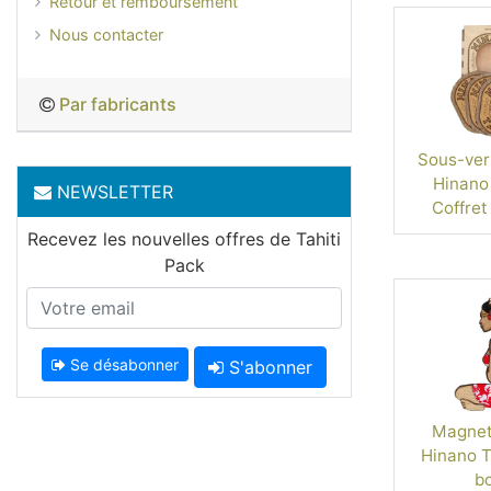
Retour et remboursement
Nous contacter
Par fabricants
Sous-ver
Hinano 
NEWSLETTER
Coffret
Recevez les nouvelles offres de Tahiti
Pack
Se désabonner
S'abonner
Magnet
Hinano Ta
bo