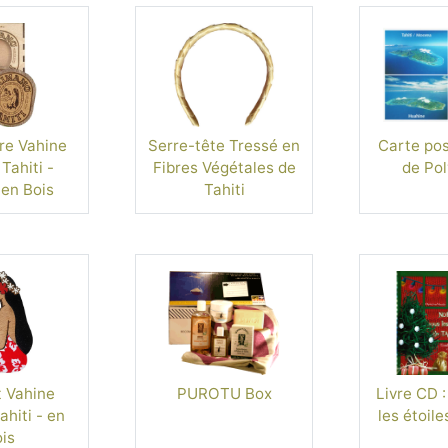
re Vahine
Serre-tête Tressé en
Carte post
Tahiti -
Fibres Végétales de
de Pol
 en Bois
Tahiti
 Vahine
PUROTU Box
Livre CD :
hiti - en
les étoile
is