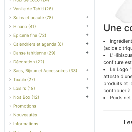
Vanille de Tahiti (26)
Soins et beauté (78)
Une co
Hinano (41)
Epicerie fine (72)
Ingrédient
Calendriers et agenda (6)
(acide citriq
Danse tahitienne (29)
L'Hibiscus
Décoration (22)
confiture est
Le Logo "M
Sacs, Bijoux et Accessoires (33)
atteste d'une
Textile (27)
produits et 
Loisirs (19)
contribuer à
Nos Box (12)
Poids net 
Promotions
Nouveautés
Les
Informations