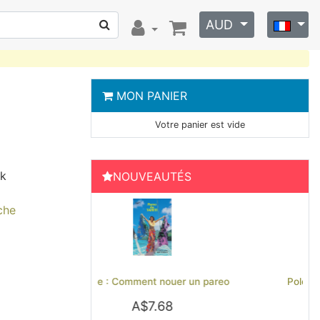
AUD
MON PANIER
Votre panier est vide
ck
NOUVEAUTÉS
che
Previous
Next
nouer un pareo
Polo brodé Hinano Tahiti - Noir
.68
A$51.79