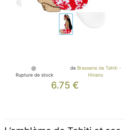
Sacs, Bijoux et Accessoires (33)
Textile (27)
Loisirs (19)
Nos Box (12)
Promotions
Nouveautés
Informations
Retour et remboursement
de
Brasserie de Tahiti -
Nous contacter
Rupture de stock
Hinano
6.75
€