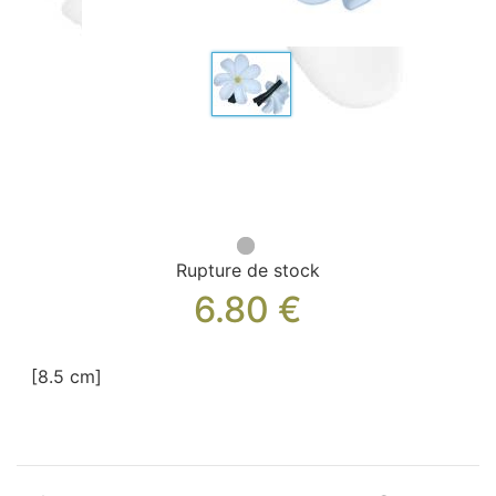
Sacs, Bijoux et Accessoires (33)
Textile (27)
Loisirs (19)
Nos Box (12)
Promotions
Nouveautés
Informations
Retour et remboursement
Rupture de stock
Nous contacter
6.80
€
[8.5 cm]