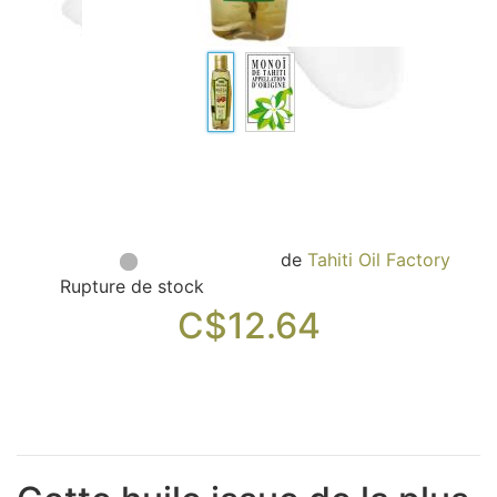
Sacs, Bijoux et Accessoires (33)
Textile (27)
Loisirs (19)
Nos Box (12)
Promotions
Nouveautés
Informations
Retour et remboursement
de
Tahiti Oil Factory
Nous contacter
Rupture de stock
C$
12.64