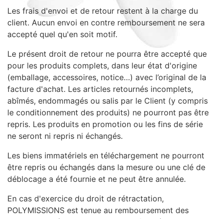
Sacs, Bijoux et Accessoires (33)
Les frais d'envoi et de retour restent à la charge du
client. Aucun envoi en contre remboursement ne sera
Textile (27)
accepté quel qu'en soit motif.
Loisirs (19)
Nos Box (12)
Le présent droit de retour ne pourra être accepté que
pour les produits complets, dans leur état d'origine
Promotions
(emballage, accessoires, notice…) avec l’original de la
Nouveautés
facture d'achat. Les articles retournés incomplets,
Informations
abîmés, endommagés ou salis par le Client (y compris
Retour et remboursement
le conditionnement des produits) ne pourront pas être
repris. Les produits en promotion ou les fins de série
Nous contacter
ne seront ni repris ni échangés.
Les biens immatériels en téléchargement ne pourront
être repris ou échangés dans la mesure ou une clé de
déblocage a été fournie et ne peut être annulée.
En cas d'exercice du droit de rétractation,
POLYMISSIONS est tenue au remboursement des