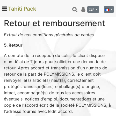
Tahiti Pack
CLP
Retour et remboursement
Categories
Extrait de nos conditions générales de ventes
Monoi de Tahiti (66)
5. Retour
Tamanu (12)
A compté de la réception du colis, le client dispose
Noix de coco (24)
d'un délai de 7 jours pour solliciter une demande de
Vanille de Tahiti (26)
retour. Après accord et transmission d'un numéro de
retour de la part de POLYMISSIONS, le client doit
Soins et beauté (78)
renvoyer le(s) article(s) neuf(s), correctement
Hinano (41)
protégés, dans son(leurs) emballage(s) d'origine,
Epicerie fine (72)
intact, accompagné(s) de tous les accessoires
Calendriers et agenda (6)
éventuels, notices d'emploi, documentations et une
copie de l'accord écrit de la société POLYMISSIONS, à
Danse tahitienne (29)
l'adresse fournie avec ledit accord.
Décoration (22)