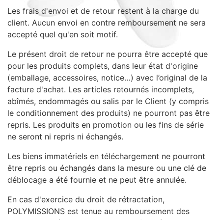
Sacs, Bijoux et Accessoires (33)
Les frais d'envoi et de retour restent à la charge du
client. Aucun envoi en contre remboursement ne sera
Textile (27)
accepté quel qu'en soit motif.
Loisirs (19)
Nos Box (12)
Le présent droit de retour ne pourra être accepté que
pour les produits complets, dans leur état d'origine
Promotions
(emballage, accessoires, notice…) avec l’original de la
Nouveautés
facture d'achat. Les articles retournés incomplets,
Informations
abîmés, endommagés ou salis par le Client (y compris
Retour et remboursement
le conditionnement des produits) ne pourront pas être
repris. Les produits en promotion ou les fins de série
Nous contacter
ne seront ni repris ni échangés.
Les biens immatériels en téléchargement ne pourront
être repris ou échangés dans la mesure ou une clé de
déblocage a été fournie et ne peut être annulée.
En cas d'exercice du droit de rétractation,
POLYMISSIONS est tenue au remboursement des