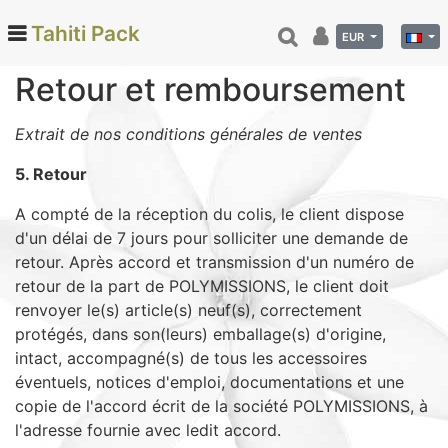
Tahiti Pack
EUR
Retour et remboursement
Categories
Extrait de nos conditions générales de ventes
Monoi de Tahiti (66)
5. Retour
Tamanu (12)
A compté de la réception du colis, le client dispose
Noix de coco (24)
d'un délai de 7 jours pour solliciter une demande de
Vanille de Tahiti (26)
retour. Après accord et transmission d'un numéro de
retour de la part de POLYMISSIONS, le client doit
Soins et beauté (78)
renvoyer le(s) article(s) neuf(s), correctement
Hinano (41)
protégés, dans son(leurs) emballage(s) d'origine,
Epicerie fine (72)
intact, accompagné(s) de tous les accessoires
Calendriers et agenda (6)
éventuels, notices d'emploi, documentations et une
copie de l'accord écrit de la société POLYMISSIONS, à
Danse tahitienne (29)
l'adresse fournie avec ledit accord.
Décoration (22)