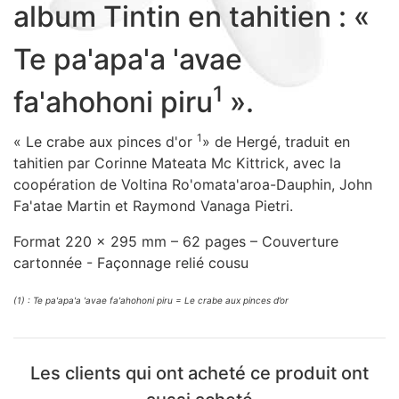
album Tintin en tahitien : «
Sacs, Bijoux et Accessoires (33)
Textile (27)
Te pa'apa'a 'avae
Loisirs (19)
1
fa'ahohoni piru
».
Nos Box (12)
Promotions
1
« Le crabe aux pinces d'or
» de Hergé, traduit en
Nouveautés
tahitien par Corinne Mateata Mc Kittrick, avec la
Informations
coopération de Voltina Ro'omata'aroa-Dauphin, John
Retour et remboursement
Fa'atae Martin et Raymond Vanaga Pietri.
Nous contacter
Format 220 x 295 mm – 62 pages – Couverture
cartonnée - Façonnage relié cousu
(1) : Te pa'apa'a 'avae fa'ahohoni piru = Le crabe aux pinces d’or
Les clients qui ont acheté ce produit ont