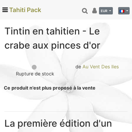
Tahiti Pack
EUR
Tintin en tahitien - Le
Categories
crabe aux pinces d'or
Monoi de Tahiti (66)
Tamanu (12)
Noix de coco (24)
de
Au Vent Des Iles
Rupture de stock
Vanille de Tahiti (26)
Soins et beauté (78)
Ce produit n'est plus proposé à la vente
Hinano (41)
Epicerie fine (72)
Calendriers et agenda (6)
Danse tahitienne (29)
La première édition d'un
Décoration (22)