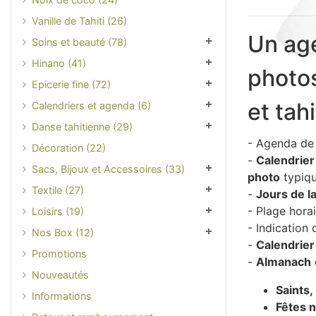
Vanille de Tahiti (26)
Un age
Soins et beauté (78)
Hinano (41)
photos
Epicerie fine (72)
et tah
Calendriers et agenda (6)
Danse tahitienne (29)
- Agenda de
Décoration (22)
-
Calendrier
Sacs, Bijoux et Accessoires (33)
photo
typiqu
Textile (27)
-
Jours de la
- Plage horai
Loisirs (19)
- Indication
Nos Box (12)
-
Calendrier
Promotions
-
Almanach
Nouveautés
Saints,
Informations
Fêtes n