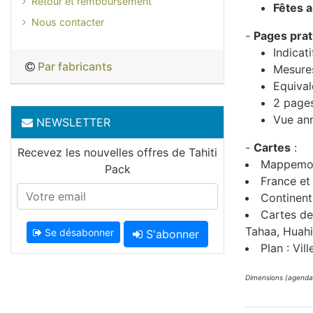
Retour et remboursement
Fêtes 
Nous contacter
-
Pages prat
Indicat
Par fabricants
Mesure
Equiva
2 pages
Vue ann
NEWSLETTER
-
Cartes
:
Recevez les nouvelles offres de Tahiti
Mappemon
Pack
France et
Continent
Cartes de 
Tahaa, Huahi
Se désabonner
S'abonner
Plan : Vil
Dimensions (agenda 