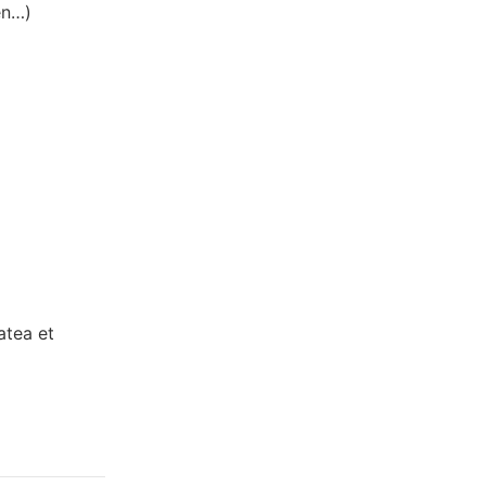
en…)
atea et