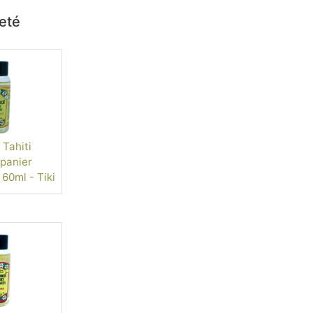
heté
Tahiti
panier
 60ml - Tiki