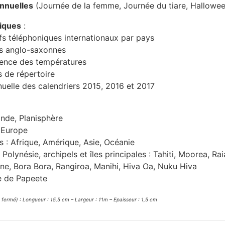
annuelles
(Journée de la femme, Journée du tiare, Hallowe
iques
:
ifs téléphoniques internationaux par pays
s anglo-saxonnes
lence des températures
 de répertoire
uelle des calendriers 2015, 2016 et 2017
de, Planisphère
 Europe
s : Afrique, Amérique, Asie, Océanie
Polynésie, archipels et îles principales : Tahiti, Moorea, Rai
ne, Bora Bora, Rangiroa, Manihi, Hiva Oa, Nuku Hiva
le de Papeete
fermé) : Longueur : 15,5 cm – Largeur : 11m – Epaisseur : 1,5 cm