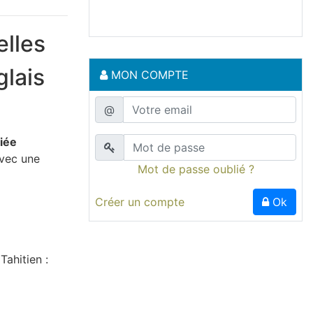
elles
glais
MON COMPTE
@
fiée
vec une
Mot de passe oublié ?
Créer un compte
Ok
Tahitien :