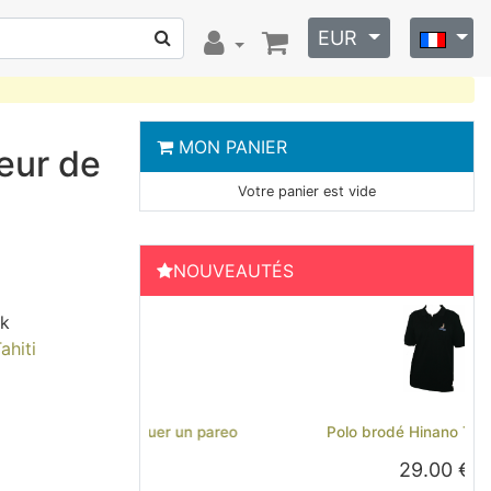
EUR
MON PANIER
leur de
Votre panier est vide
NOUVEAUTÉS
ck
ahiti
Previous
Next
Polo brodé Hinano Tahiti - Noir
29.00 €