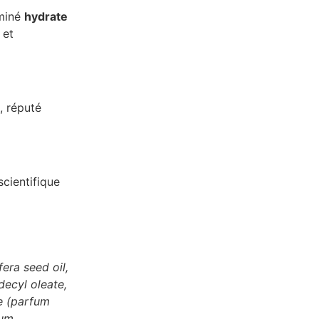
aminé
hydrate
et
, réputé
cientifique
era seed oil,
decyl oleate,
ce (parfum
lum