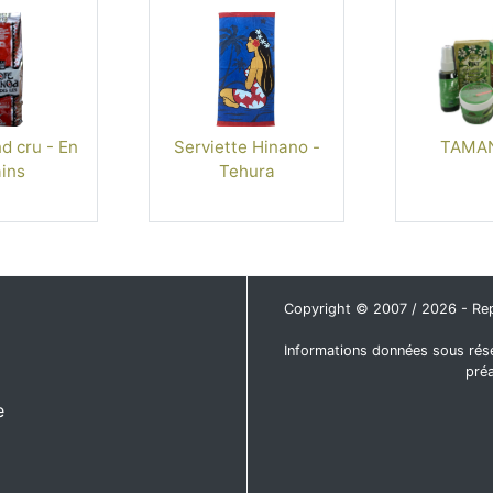
d cru - En
Serviette Hinano -
TAMAN
ins
Tehura
Copyright © 2007 / 2026 - Repro
Informations données sous rése
pré
e