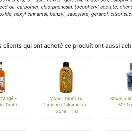
eed oil, carbomer, chlorphenesin, tocopheryl acetate, phen
xide, hexyl cinnamal, benzyl, saucylate, geranol, citronello
 clients qui ont acheté ce produit ont aussi ac
rangé -
Monoi Tahiti au
Rhum Blan
de Tahiti
Tamanu (Takamaka) -
50° M
125ml - Tiki