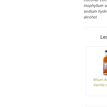
inophyllum s
sodium hydro
alcohol
Les
Rhum Ar
Vanille 