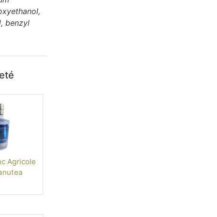
oxyethanol,
l, benzyl
heté
c Agricole
anutea