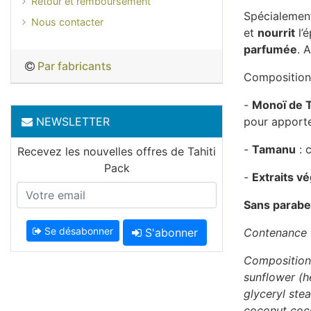
Retour et remboursement
Spécialeme
Nous contacter
et
nourrit
l’
parfumée
. 
Par fabricants
Composition
-
Monoï de T
NEWSLETTER
pour apporte
-
Tamanu
: 
Recevez les nouvelles offres de Tahiti
Pack
-
Extraits v
Sans parab
Se désabonner
S'abonner
Contenance 
Composition :
sunflower (he
glyceryl stea
coconut cocos