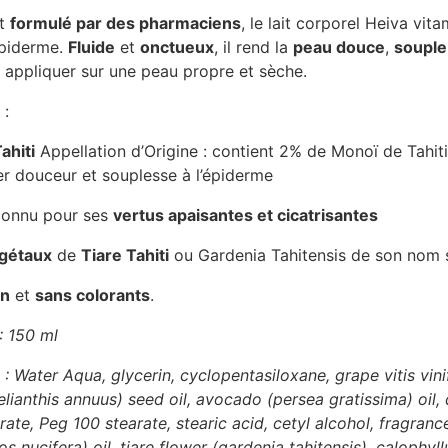
nt
formulé par des pharmaciens
, le lait corporel Heiva vit
épiderme.
Fluide
et
onctueux
, il rend la
peau douce
,
souple
A appliquer sur une peau propre et sèche.
 :
ahiti
Appellation d’Origine : contient 2% de Monoï de Tahiti
r douceur et souplesse à l’épiderme
connu pour ses
vertus apaisantes et cicatrisantes
égétaux
de
Tiare Tahiti
ou Gardenia Tahitensis de son nom s
en
et
sans colorants
.
: 150 ml
 Water Aqua, glycerin, cyclopentasiloxane, grape vitis vinif
lianthis annuus) seed oil, avocado (persea gratissima) oil, 
rate, Peg 100 stearate, stearic acid, cetyl alcohol, fragran
 nucifera) oil, tiare flower (gardenia tahitensis), calophyl