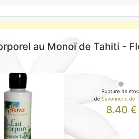
orporel au Monoï de Tahiti - F
Rupture de sto
de
Savonnerie de T
8.40
€