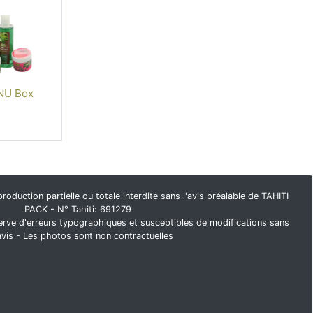
U Box
duction partielle ou totale interdite sans l'avis préalable de TAHITI
PACK - N° Tahiti: 691279
rve d'erreurs typographiques et susceptibles de modifications sans
avis - Les photos sont non contractuelles