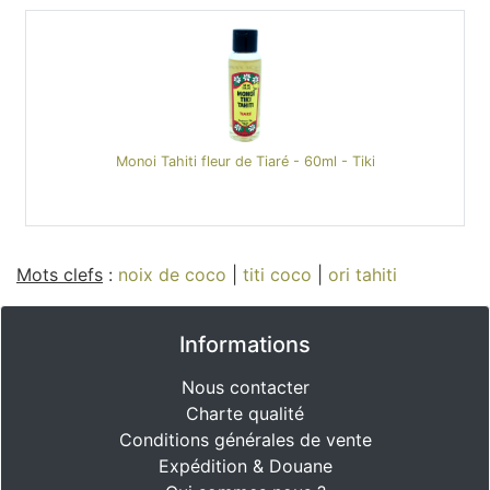
Monoi Tahiti fleur de Tiaré - 60ml - Tiki
Mots clefs
:
noix de coco
|
titi coco
|
ori tahiti
Informations
Nous contacter
Charte qualité
Conditions générales de vente
Expédition & Douane