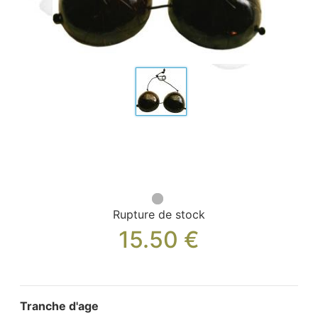
Sacs, Bijoux et Accessoires (33)
Textile (27)
Loisirs (19)
Nos Box (12)
Promotions
Nouveautés
Informations
Retour et remboursement
Nous contacter
Rupture de stock
15.50
€
Tranche d'age