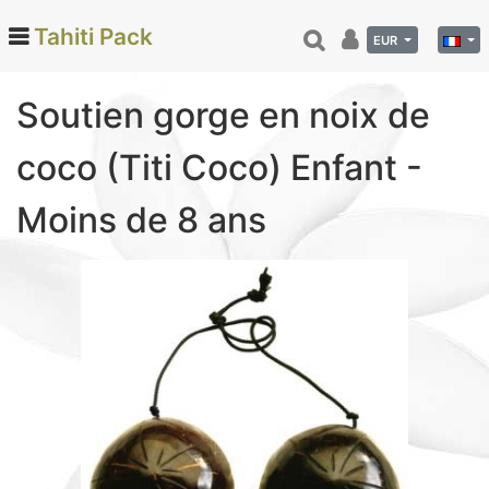
Tahiti Pack
EUR
Soutien gorge en noix de
Categories
coco (Titi Coco) Enfant -
Monoi de Tahiti (66)
Moins de 8 ans
Tamanu (12)
Noix de coco (24)
Vanille de Tahiti (26)
Soins et beauté (78)
Hinano (41)
Epicerie fine (72)
Calendriers et agenda (6)
Danse tahitienne (29)
Décoration (22)