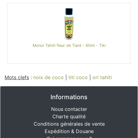
Monoi Tahiti fleur de Tiaré - 60ml - Tiki
Mots clefs
:
noix de coco
|
titi coco
|
ori tahiti
Informations
Nous contacter
Charte qualité
Conditions générales de vente
Expédition & Douane