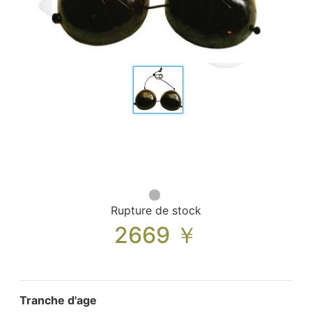
Sacs, Bijoux et Accessoires (33)
Textile (27)
Loisirs (19)
Nos Box (12)
Promotions
Nouveautés
Informations
Retour et remboursement
Nous contacter
Rupture de stock
2669
￥
Tranche d'age