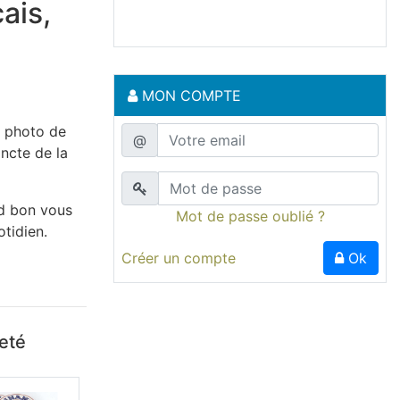
ais,
MON COMPTE
e photo de
@
ncte de la
nd bon vous
Mot de passe oublié ?
tidien.
Créer un compte
Ok
heté