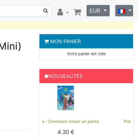
EUR
MON PANIER
Mini)
Votre panier est vide
NOUVEAUTÉS
Previous
Next
nouer un pareo
Polo brodé Hinano Tahiti - Noir
0 €
29.00 €