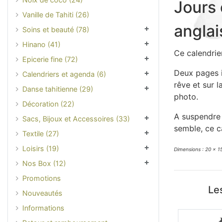
Jours 
Vanille de Tahiti (26)
anglai
Soins et beauté (78)
Hinano (41)
Ce calendrie
Epicerie fine (72)
Deux pages i
Calendriers et agenda (6)
rêve et sur 
Danse tahitienne (29)
photo.
Décoration (22)
A suspendre 
Sacs, Bijoux et Accessoires (33)
semble, ce c
Textile (27)
Loisirs (19)
Dimensions : 20 x 
Nos Box (12)
Promotions
Les
Nouveautés
Informations