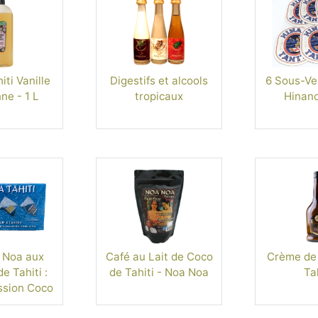
ti Vanille
Digestifs et alcools
6 Sous-Ver
ne - 1 L
tropicaux
Hinano
 Noa aux
Café au Lait de Coco
Crème de 
e Tahiti :
de Tahiti - Noa Noa
Tah
ssion Coco
gue