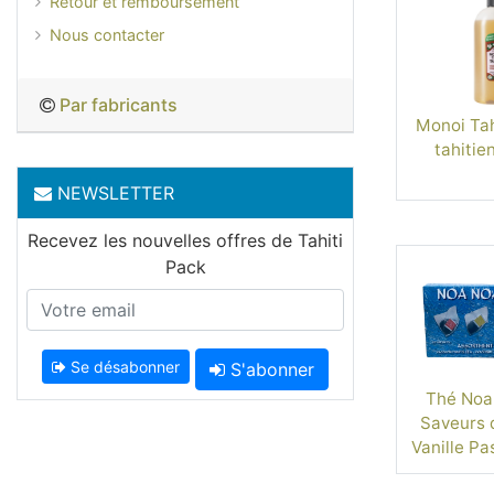
Retour et remboursement
Nous contacter
Par fabricants
Monoi Tahi
tahitien
NEWSLETTER
Recevez les nouvelles offres de Tahiti
Pack
Se désabonner
S'abonner
Thé Noa
Saveurs d
Vanille Pa
Man