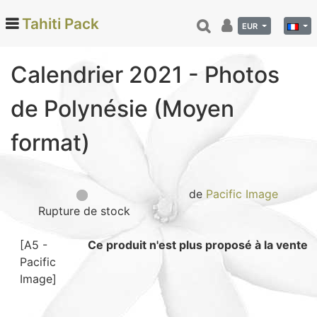
Tahiti Pack
EUR
Calendrier 2021 - Photos
Categories
de Polynésie (Moyen
Monoi de Tahiti (66)
format)
Tamanu (12)
Noix de coco (24)
Vanille de Tahiti (26)
de
Pacific Image
Soins et beauté (78)
Rupture de stock
Hinano (41)
Epicerie fine (72)
[A5 -
Ce produit n'est plus proposé à la vente
Pacific
Calendriers et agenda (6)
Image]
Danse tahitienne (29)
Décoration (22)