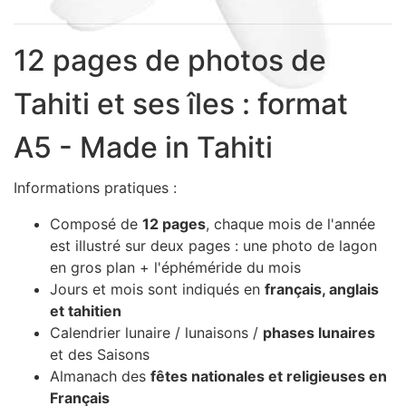
Sacs, Bijoux et Accessoires (33)
Textile (27)
12 pages de photos de
Loisirs (19)
Tahiti et ses îles : format
Nos Box (12)
Promotions
A5 - Made in Tahiti
Nouveautés
Informations
Informations pratiques :
Retour et remboursement
Composé de
12 pages
, chaque mois de l'année
Nous contacter
est illustré sur deux pages : une photo de lagon
en gros plan + l'éphéméride du mois
Jours et mois sont indiqués en
français, anglais
et tahitien
Calendrier lunaire / lunaisons /
phases lunaires
et des Saisons
Almanach des
fêtes nationales et religieuses en
Français