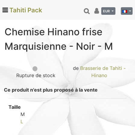
Tahiti Pack
EUR
Chemise Hinano frise
Categories
Marquisienne - Noir - M
Monoi de Tahiti (66)
Tamanu (12)
Noix de coco (24)
de
Brasserie de Tahiti -
Rupture de stock
Hinano
Vanille de Tahiti (26)
Soins et beauté (78)
Ce produit n'est plus proposé à la vente
Hinano (41)
Epicerie fine (72)
Taille
Calendriers et agenda (6)
M
L
Danse tahitienne (29)
Décoration (22)