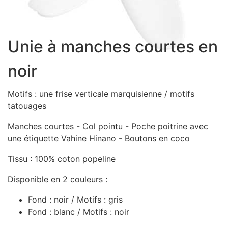
Sacs, Bijoux et Accessoires (33)
Textile (27)
Loisirs (19)
Unie à manches courtes en
Nos Box (12)
noir
Promotions
Nouveautés
Motifs : une frise verticale marquisienne / motifs
Informations
tatouages
Retour et remboursement
Manches courtes - Col pointu - Poche poitrine avec
Nous contacter
une étiquette Vahine Hinano - Boutons en coco
Tissu : 100% coton popeline
Disponible en 2 couleurs :
Fond : noir / Motifs : gris
Fond : blanc / Motifs : noir