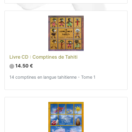
Sacs, Bijoux et Accessoires (33)
Textile (27)
Loisirs (19)
Nos Box (12)
Promotions
Nouveautés
Livre CD : Comptines de Tahiti
Informations
14.50 €
Retour et remboursement
Nous contacter
14 comptines en langue tahitienne - Tome 1