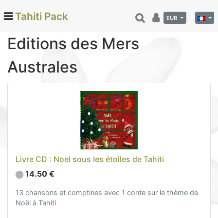
Tahiti Pack
EUR
Editions des Mers
Australes
Categories
Monoi de Tahiti (66)
Tamanu (12)
Noix de coco (24)
Vanille de Tahiti (26)
Soins et beauté (78)
Hinano (41)
Livre CD : Noel sous les étoiles de Tahiti
Epicerie fine (72)
14.50 €
Calendriers et agenda (6)
13 chansons et comptines avec 1 conte sur le thème de
Danse tahitienne (29)
Noël à Tahiti
Décoration (22)