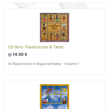
Borsa, Gioielli e Accessori (33)
Tessile (27)
Svaghi (19)
Le nostre Box (12)
Promozioni
Novità
CD libro: Filastrocche di Tahiti
Informazioni
14.50 €
Reso e rimborso
Contattaci
14 filastrocche in lingua tahitiana - Volume 1