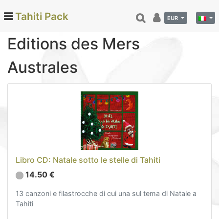
Tahiti Pack
EUR
Editions des Mers
Australes
Categories
Monoi di Tahiti (66)
Tamanu (12)
Noce di cocco (24)
Vaniglia di Tahiti (26)
Cura e bellezza (78)
Hinano (41)
Libro CD: Natale sotto le stelle di Tahiti
Drogheria fine (72)
14.50 €
Calendari ed agende (6)
13 canzoni e filastrocche di cui una sul tema di Natale a
Danza tahitiana (29)
Tahiti
Decorazione (22)