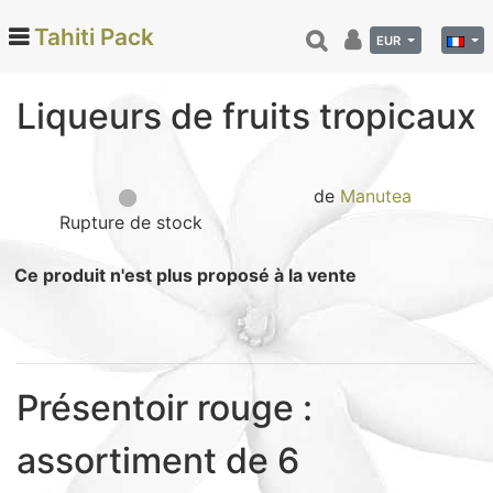
Tahiti Pack
EUR
Liqueurs de fruits tropicaux
Categories
Monoi de Tahiti (66)
de
Manutea
Tamanu (12)
Rupture de stock
Noix de coco (24)
Ce produit n'est plus proposé à la vente
Vanille de Tahiti (26)
Soins et beauté (78)
Hinano (41)
Epicerie fine (72)
Présentoir rouge :
Calendriers et agenda (6)
Danse tahitienne (29)
assortiment de 6
Décoration (22)