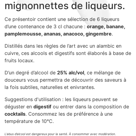
mignonnettes de liqueurs.
Sacs, Bijoux et Accessoires (33)
Textile (27)
Ce présentoir contient une sélection de 6 liqueurs
Loisirs (19)
d’une contenance de 3 cl chacune :
orange, banane,
Nos Box (12)
pamplemousse, ananas, anacoco, gingembre
.
Promotions
Distillés dans les règles de l’art avec un alambic en
Nouveautés
cuivre, ces alcools et digestifs sont élaborés à base de
Informations
fruits locaux.
Retour et remboursement
D’un degré d’alcool de
25% alc/vol
, ce mélange de
Nous contacter
douceurs vous permettra de découvrir des saveurs à
la fois subtiles, naturelles et enivrantes.
Suggestions d'utilisation : les liqueurs peuvent se
déguster en
digestif
ou entrer dans la composition de
cocktails
. Consommez les de préférence à une
température de 10°C.
L’abus d’alcool est dangereux pour la santé. À consommer avec modération.