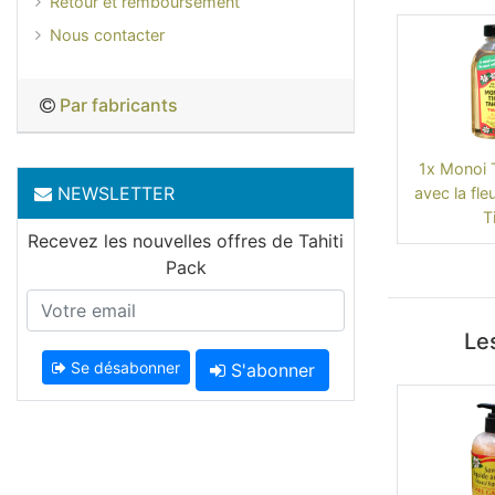
Retour et remboursement
Nous contacter
Par fabricants
1x Monoi T
NEWSLETTER
avec la fle
Ti
Recevez les nouvelles offres de Tahiti
Pack
Les
Se désabonner
S'abonner