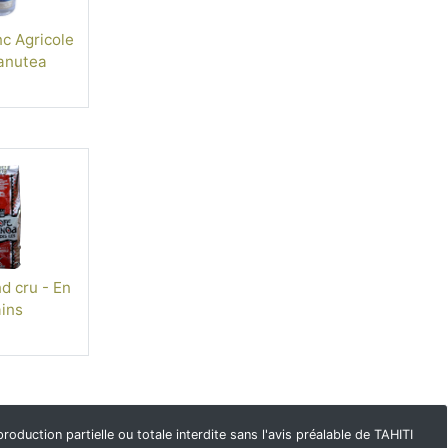
c Agricole
anutea
d cru - En
ins
duction partielle ou totale interdite sans l'avis préalable de TAHITI