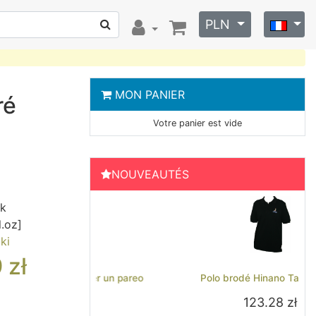
PLN
MON PANIER
ré
Votre panier est vide
NOUVEAUTÉS
ck
l.oz]
ki
9
zł
Previous
Next
Polo brodé Hinano Tahiti - Noir
123.28 zł