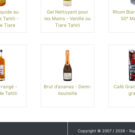
quide au
Gel Nettoyant pour
Rhum Blan
 Tahiti -
les Mains - Vanille ou
50° M
e Tiare
Tiare Tahiti
rangé -
Brut d'ananas - Demi-
Café Gran
de Tahiti
bouteille
gra
Copyright © 2007 / 2026 - Repro