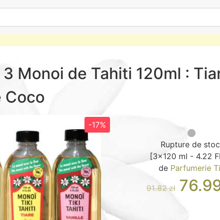
 3 Monoi de Tahiti 120ml : Tia
e Coco
-17%
Rupture de sto
[3x120 ml - 4.22 F
de
Parfumerie Ti
76.9
91.82 zł