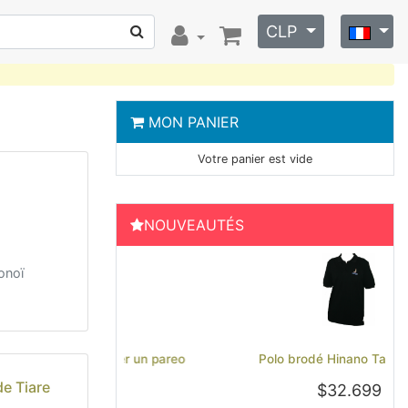
CLP
MON PANIER
Votre panier est vide
NOUVEAUTÉS
onoï
Previous
Next
Polo brodé Hinano Tahiti - Noir
de Tiare
$32.699