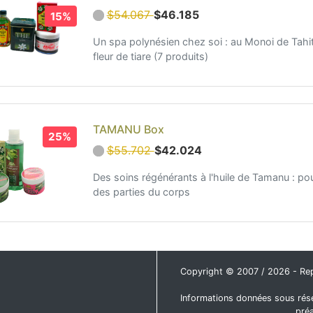
$54.067
$46.185
15%
Un spa polynésien chez soi : au Monoi de Tahiti
fleur de tiare (7 produits)
TAMANU Box
25%
$55.702
$42.024
Des soins régénérants à l'huile de Tamanu : p
des parties du corps
Copyright © 2007 / 2026 - Repro
Informations données sous rése
pré