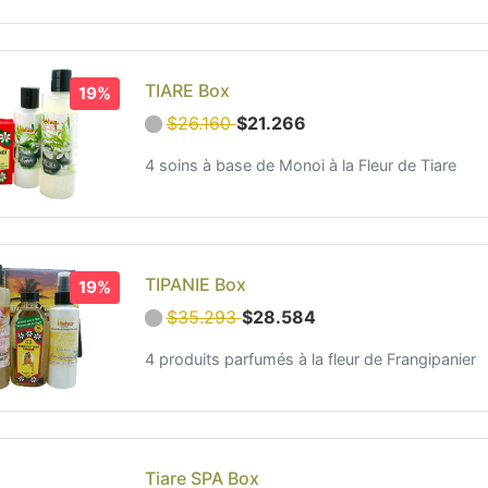
TIARE Box
19%
$26.160
$21.266
4 soins à base de Monoi à la Fleur de Tiare
TIPANIE Box
19%
$35.293
$28.584
4 produits parfumés à la fleur de Frangipanier
Tiare SPA Box