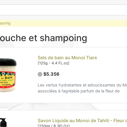
mpoing
douche et shampoing
Sels de bain au Monoi Tiare
[125g - 4.4 FL.oz]
$5.356
Les vertus hydratantes et adoucissantes du M
associées à l’agréable parfum de la fleur de
Savon Liquide au Monoi de Tahiti - Fleur 
[250ml / 8.3Fl.Oz]