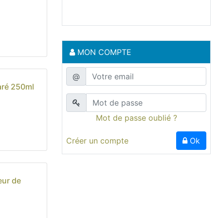
MON COMPTE
@
aré 250ml
Mot de passe oublié ?
Créer un compte
Ok
eur de