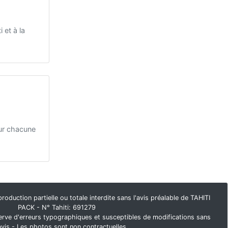
 et à la
our chacune
duction partielle ou totale interdite sans l'avis préalable de TAHITI
PACK - N° Tahiti: 691279
rve d'erreurs typographiques et susceptibles de modifications sans
avis - Les photos sont non contractuelles