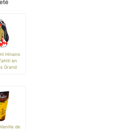
heté
nt Hinano
ahiti en
s Grand
mat
Vanille de