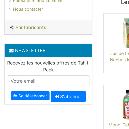
Retour et remboursement
Les
Nous contacter
Par fabricants
NEWSLETTER
Jus de fr
Nectar d
Recevez les nouvelles offres de Tahiti
Pack
Se désabonner
S'abonner
Monoi Tahi