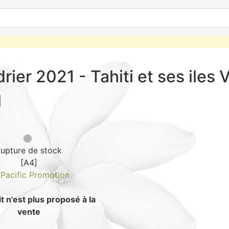
rier 2021 - Tahiti et ses iles 
l
upture de stock
[A4]
e
Pacific Promotion
t n'est plus proposé à la
Guide : Comment
vente
4.3