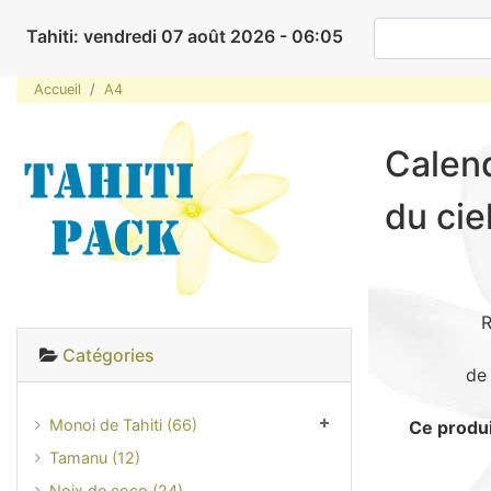
Tahiti: vendredi 07 août 2026 - 06:05
Accueil
A4
Calend
du cie
R
Catégories
d
Monoi de Tahiti (66)
Ce produi
Tamanu (12)
Noix de coco (24)