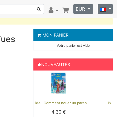
EUR
MON PANIER
Vues
Votre panier est vide
NOUVEAUTÉS
Previous
Next
 nouer un pareo
Polo brodé Hinano Tahiti - Noir
0 €
29.00 €