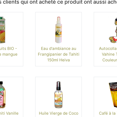
 clients qui ont acheté ce produit ont aussi ac
uits BIO -
Eau d'ambiance au
Autocolla
e mangue
Frangipanier de Tahiti
Vahine T
150ml Heiva
Couleur
For
ti Vanille
Huile Vierge de Coco
Café à la 