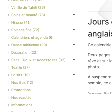
Vanille de Tahiti (26)
Soins et beauté (78)
Jours 
Hinano (41)
Epicerie fine (72)
anglai
Calendriers et agenda (6)
Ce calendrie
Danse tahitienne (29)
Décoration (22)
Deux pages i
Sacs, Bijoux et Accessoires (33)
rêve et sur 
photo.
Textile (27)
Loisirs (19)
A suspendre 
Nos Box (12)
semble, ce c
Promotions
Dimensions : 28 x 2
Nouveautés
Informations