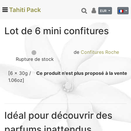
Tahiti Pack
EUR
Lot de 6 mini confitures
Categories
Monoi de Tahiti (66)
de
Confitures Roche
Tamanu (12)
Rupture de stock
Noix de coco (24)
[6 x 30g /
Ce produit n'est plus proposé à la vente
Vanille de Tahiti (26)
1.06oz]
Soins et beauté (78)
Hinano (41)
Epicerie fine (72)
Calendriers et agenda (6)
Idéal pour découvrir des
Danse tahitienne (29)
parfums inattendus
Décoration (22)