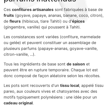
Sacs, Bijoux et Accessoires (33)
Ces
confitures artisanales
sont fabriquées à base de
Textile (27)
fruits
(goyave, papaye, ananas, banane, coco, citron),
Loisirs (19)
de
fleurs
(hibiscus, tiare Tahiti) ou d'
épices
Nos Box (12)
(gingembre, vanille) qui poussent à Tahiti.
Promotions
Les consistances sont variées (confiture, marmelade
Nouveautés
ou gelée) et peuvent constituer un assemblage de
Informations
plusieurs parfums (papaye-ananas, goyave-vanille,
citron-vanille, ...).
Retour et remboursement
Nous contacter
Tous les ingrédients de base sont
de saison
et
peuvent être en rupture temporaire. Chaque lot est
donc composé de façon aléatoire selon les récoltes.
Les pots sont recouverts d'un
tissu local
, appelé tissu
pareo, aux couleurs vives et chatoyantes avec des
motifs typiquement polynésiens : une idée pour un
cadeau original
.