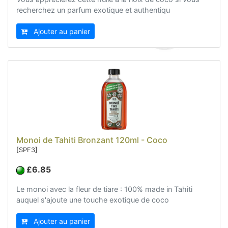
Sacs, Bijoux et Accessoires (33)
recherchez un parfum exotique et authentiqu
Textile (27)
Ajouter au panier
Loisirs (19)
Nos Box (12)
Promotions
Nouveautés
Informations
Retour et remboursement
Nous contacter
Monoi de Tahiti Bronzant 120ml - Coco
[SPF3]
£6.85
Le monoi avec la fleur de tiare : 100% made in Tahiti
auquel s'ajoute une touche exotique de coco
Ajouter au panier