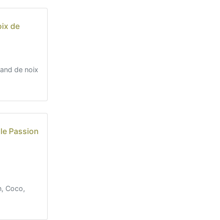
ix de
and de noix
lle Passion
n, Coco,