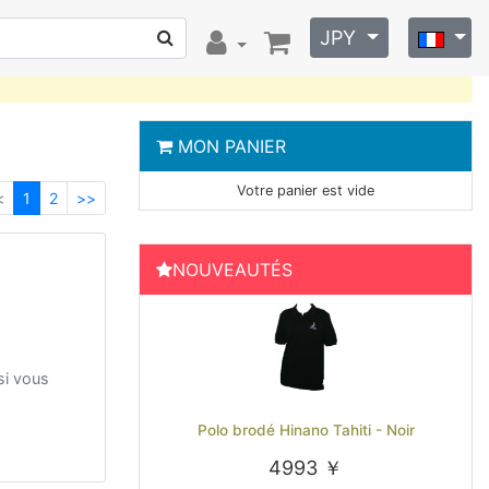
JPY
MON PANIER
Votre panier est vide
<<
>>
<
1
2
>>
NOUVEAUTÉS
si vous
Previous
Next
Polo brodé Hinano Tahiti - Noir
4993 ￥