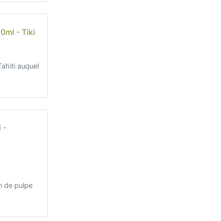
0ml - Tiki
ahiti auquel
 -
n de pulpe